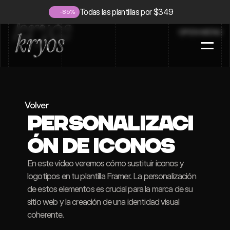
Todas las plantillas por $349
-85%
OPEN MENU
D
i
s
e
ñ
o
W
e
b
S
o
f
t
w
a
r
e
B
2
B
P
o
r
t
f
o
l
i
o
P
l
a
n
t
i
l
l
a
s
Volver
F
A
Q
´
s
Personalizaci
T
r
a
b
a
j
e
m
o
s
J
u
n
t
o
s
ón de iconos
En este vídeo veremos cómo sustituir iconos y 
logotipos en tu plantilla Framer. La personalización 
de estos elementos es crucial para la marca de su 
sitio web y la creación de una identidad visual 
coherente.