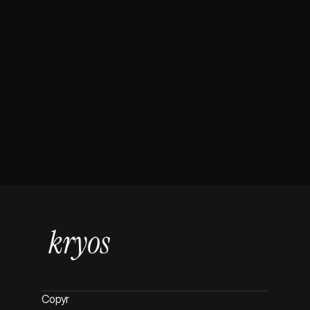
0:00
/
0:00
Páginas
Inicio
Sofware B2B
Plantillas Web
Copyr