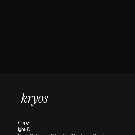
0:00
/
0:00
Páginas
Inicio
Sofware B2B
Plantillas Web
Copyr
ight © 