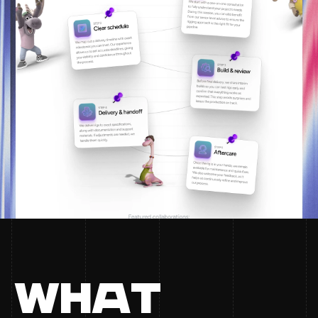
WH
A
T 