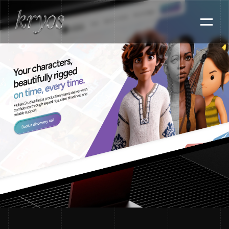
D
i
s
e
ñ
o
W
e
b
S
o
f
t
w
a
r
e
B
2
B
P
o
r
t
f
o
l
i
o
P
l
a
n
t
i
l
l
a
s
F
A
Q
´
s
T
r
a
b
a
j
e
m
o
s
J
u
n
t
o
s