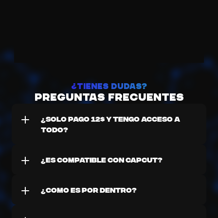
Noel 
Laura - Creadora de contenido
¿Tienes dudas?
PREGUNTAS FRECUENTES
¿solo pago 12$ y tengo acceso a 
todo?
¿Es compatible con capcut?
¿como es por dentro?