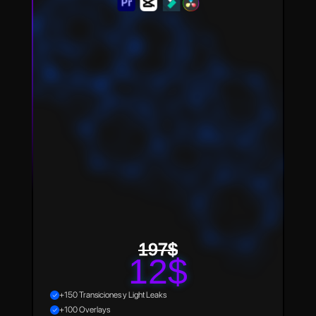
197$
12$
+150 Transiciones y Light Leaks
+100 Overlays