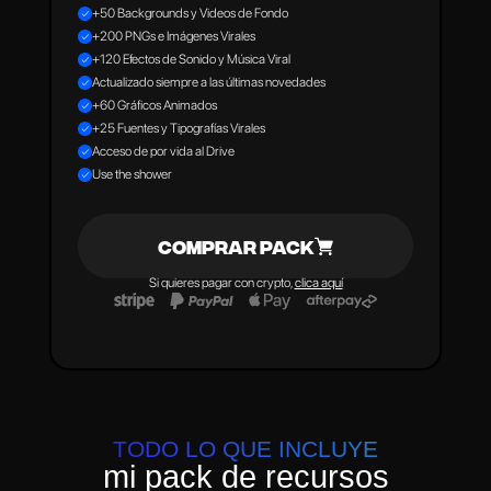
+50 Backgrounds y Videos de Fondo
+200 PNGs e Imágenes Virales
+120 Efectos de Sonido y Música Viral
Actualizado siempre a las últimas novedades
+60 Gráficos Animados
+25 Fuentes y Tipografías Virales
Acceso de por vida al Drive
Use the shower
COMPRAR PACK
Si quieres pagar con crypto, 
clica aquí
TODO LO QUE INCLUYE
mi pack de recursos